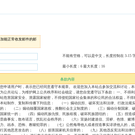
添加能正常收发邮件的邮
不能有空格，可以是中文，长度控制在 3-15 
最小长度：6 最大长度：16
强度
条款内容
您申请用户时，表示您已经同意遵守本规章。 欢迎您加入本站点参加交流和讨论，本
请再输入一遍您上面填写的密码
为公共论坛，为维护网上公共秩序和社会稳定，请您自觉遵守以下条款： 一、不得利
站危害国家安全、泄露国家秘密，不得侵犯国家社会集体的和公民的合法权益，不得
本站制作、复制和传播下列信息： （一）煽动抗拒、破坏宪法和法律、行政法规
的； （二）煽动颠覆国家政权，推翻社会主义制度的； （三）煽动分裂国家、
国家统一的； （四）煽动民族仇恨、民族歧视，破坏民族团结的； （五）捏造
已阅读并完全同意
条款内容
歪曲事实，散布谣言，扰乱社会秩序的； （六）宣扬封建迷信、淫秽、色情、赌博
力、凶杀、恐怖、教唆犯罪的； （七）公然侮辱他人或者捏造事实诽谤他人的，或
行其他恶意攻击的； （八）损害国家机关信誉的； （九）其他违反宪法和法律