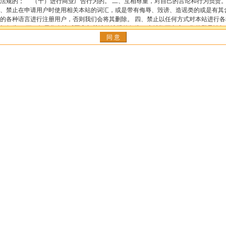
法规的； （十）进行商业广告行为的。 二、互相尊重，对自己的言论和行为负责
、禁止在申请用户时使用相关本站的词汇，或是带有侮辱、毁谤、造谣类的或是有其
的各种语言进行注册用户，否则我们会将其删除。 四、禁止以任何方式对本站进行各
坏行为。 五、如果您有违反国家相关法律法规的行为，本站概不负责，您的登录论坛
均被记录无疑，必要时，我们会向相关的国家管理部门提供此类信息。