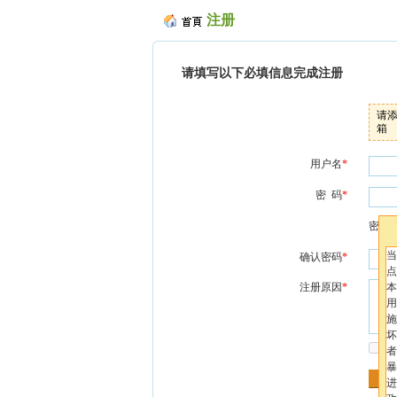
注册
请填写以下必填信息完成注册
请
箱
用户名
*
密 码
*
密码
当
确认密码
*
点
注册原因
*
本
用
施
坏
我
者
暴
进